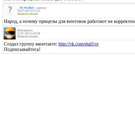
_=[СеРжИк]=_
написал
18.07.2013 в 11:32
Написать письмо
Народ, а почему прицелы для винтовок работают не корректно. Вот 
Fire
написал
11.07.2013 в 18:08
Написать письмо
Создал группу вконтакте:
http://vk.com/gtal1ve
Подписывайтесь!