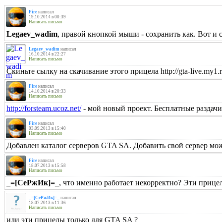
Fire
написал
19.10.2014 в 00:39
Написать письмо
Legaev_wadim
, правой кнопкой мыши - сохранить как. Вот и с
Legaev_wadim
написал
16.10.2014 в 22:27
Написать письмо
Cкиньте сылку на скачивание этого прицела http://gta-live.my1.
Fire
написал
14.10.2014 в 20:33
Написать письмо
http://forsteam.ucoz.net/
- мой новый проект. Бесплатные раздачи
Fire
написал
03.09.2013 в 15:40
Написать письмо
Добавлен каталог серверов GTA SA. Добавить свой сервер мо
Fire
написал
18.07.2013 в 15:58
Написать письмо
_=[СеРжИк]=_
, что именно работает некорректно? Эти прицел
_=[СеРжИк]=_
написал
18.07.2013 в 11:36
Написать письмо
или эти прицелы только для GTA SA ?