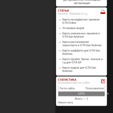
авторизация
СТАТЬИ
ОБЗОРЫ, ПРЕВЬБЮ И Т.Д.
Карта каскадёрских прыжков
GTA Online
Установка модов
Карта уникальных прыжков в
GTA San Andreas
Карта расположения
транспорта в GTA San Andreas
Карта граффити для GTA San
Andreas
Карта оружия, брони, значков и
т.д для GTA SA
Карта подков для GTA San
Andreas
СТАТИСТИКА
ПОЛЬЗОВАТЕЛЕЙ НА САЙТЕ
Гости сайта
Пользователи
100%
0%
Всего — 1
Никого нету