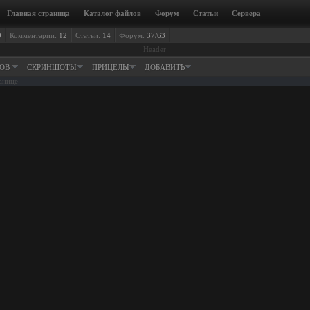
Главная страница
Каталог файлов
Форум
Статьи
Сервера
9
Комментарии:
12
Статьи:
14
Форум:
37/63
Header
ЛОВ
СКРИНШОТЫ
ПРИЦЕЛЫ
ДОБАВИТЬ
анице