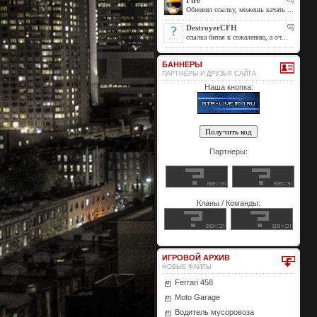
Fire
Обновил ссылку, можешь качать ...
DestroyerCFH
ссылка битая к сожалению, а оч...
БАННЕРЫ
ПАРТНЁРЫ И ДРУЗЬЯ САЙТА
Наша кнопка:
Партнеры:
Кланы / Команды:
ИГРОВОЙ АРХИВ
НОВЫЕ ФАЙЛЫ
Ferrari 458
Moto Garage
Водитель мусоровоза