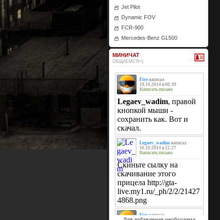
Jet Pilot
Dynamic FOV
FCR-900
Mercedes-Benz GL500
МИНИЧАТ
ОБЩАЕМСЯ=)
Для добавления необходима