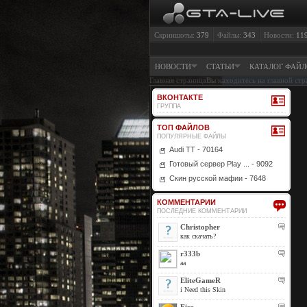
Скриншоты:
379
Файлы:
343
Новости:
11
НОВОСТИ
СТАТЬИ
КАТАЛОГ ФАЙ
Главная страница
Вы находитесь на главной стр
ВКОНТАКТЕ
ГРУППА
ТОП ФАЙЛОВ
ПОПУЛЯРНЫЕ ФАЙЛЫ
Audi TT - 70164
Готовый сервер Play ... - 9092
Скин русской мафии - 7648
КОММЕНТАРИИ
ПОСЛЕДНИЕ КОММЕНТАРИИ
Christopher
как скачать?
r333b
aa
EliteGameR
i Need this Skin