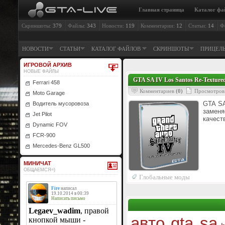
Главная страница
Каталог фа
Скриншоты:
379
Файлы:
343
Новости:
119
Комментарии:
12
Статьи:
14
Ф
НОВОСТИ
СТАТЬИ
КАТАЛОГ ФАЙЛОВ
СКРИНШОТЫ
ПРИЦЕЛ
ИГРОВОЙ АРХИВ
НОВЫЕ ФАЙЛЫ
GTA SA IV Los Santos Re-Textured
Ferrari 458
Комментариев
(0)
Просмотров
Moto Garage
GTA SA
Водитель мусоровоза
замен
Jet Pilot
качест
Dynamic FOV
FCR-900
Mercedes-Benz GL500
МИНИЧАТ
ОБЩАЕМСЯ=)
Глобальные моды
авто gta sa