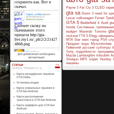
CLEO скри
Payne 3
Far Cry 3
gta sa
Doom 3
need for sp
Трей
Lexus
volkswagen
Ferrari
GTA 5
Battlefield 4
Audi
gt
honda
Системные требования
gt
выйдет
Maserati
Turismo
rockstar
ГТА 5
Elegy
официал
MTA
Star wars
город
PS4
слу
Продано
вода
Мультиплеер
Геймплей
русские субтитры
Sony
подробности
программ
Для добавления необходима
Mazda
Lamborghini
mitsubihi
A
авторизация
Shotgun
MP5
sniper
Huntley
машины
СТАТЬИ
ОБЗОРЫ, ПРЕВЬБЮ И Т.Д.
Карта каскадёрских прыжков
GTA Online
Установка модов
Карта уникальных прыжков в
GTA San Andreas
Карта расположения
транспорта в GTA San Andreas
Карта граффити для GTA San
Andreas
Карта оружия, брони, значков и