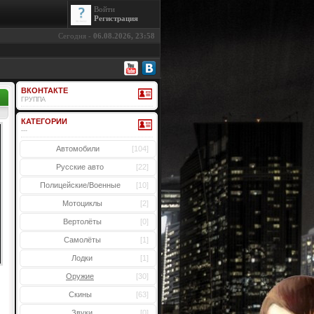
Войти
Регистрация
Сегодня -
06.08.2026, 23:58
ВКОНТАКТЕ
ГРУППА
КАТЕГОРИИ
---
Автомобили
[104]
Русские авто
[22]
Полицейские/Военные
[10]
Мотоциклы
[2]
Вертолёты
[0]
Самолёты
[1]
Лодки
[1]
Оружие
[30]
Скины
[63]
Звуки
[0]