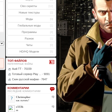
Cleo скрипты
[12]
Новые текстуры
[2]
Моды
[0]
Глобальные моды
[1]
Программы
[4]
Разное
[1]
Читы
[0]
HD/HQ Модели
[5]
ТОП ФАЙЛОВ
ПОПУЛЯРНЫЕ ФАЙЛЫ
Audi TT - 70159
Готовый сервер Play ... - 9091
Скин русской мафии - 7647
КОММЕНТАРИИ
ПОСЛЕДНИЕ КОММЕНТАРИИ
Christopher
как скачать?
r333b
aa