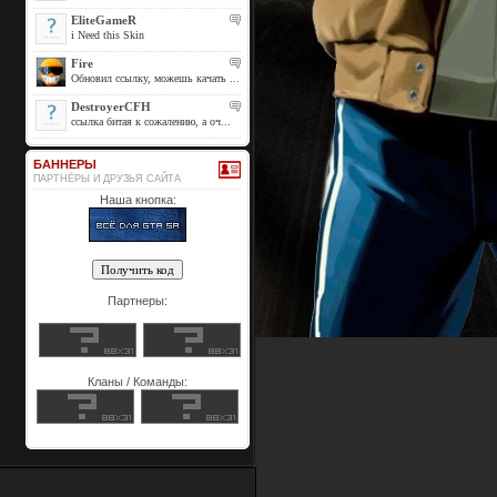
EliteGameR
i Need this Skin
Fire
Обновил ссылку, можешь качать ...
DestroyerCFH
ссылка битая к сожалению, а оч...
БАННЕРЫ
ПАРТНЁРЫ И ДРУЗЬЯ САЙТА
Наша кнопка:
Партнеры:
Кланы / Команды: