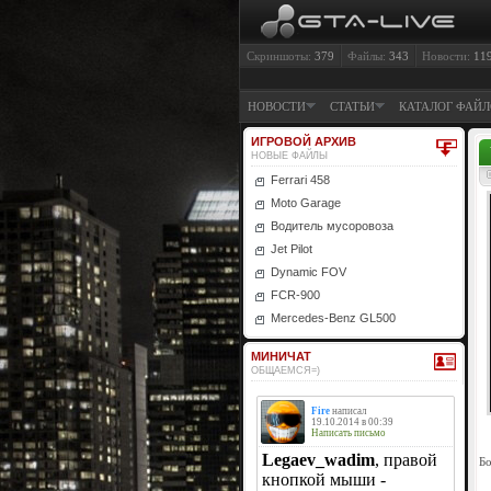
Скриншоты:
379
Файлы:
343
Новости:
11
НОВОСТИ
СТАТЬИ
КАТАЛОГ ФАЙ
ИГРОВОЙ АРХИВ
НОВЫЕ ФАЙЛЫ
Ferrari 458
Moto Garage
Водитель мусоровоза
Jet Pilot
Dynamic FOV
FCR-900
Mercedes-Benz GL500
МИНИЧАТ
ОБЩАЕМСЯ=)
Бо