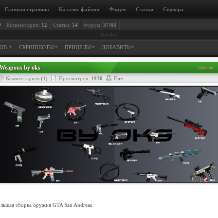
Главная страница
Каталог файлов
Форум
Статьи
Сервера
9
Комментарии:
12
Статьи:
14
Форум:
37/63
Header
ЛОВ
СКРИНШОТЫ
ПРИЦЕЛЫ
ДОБАВИТЬ
Weapons by oks
Оружие
Комментариев
(1)
Просмотров:
1930
Fire
льшая сборка оружия GTA San Andreas