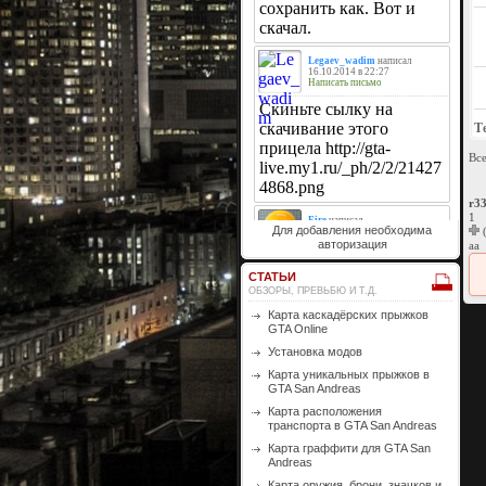
Т
Вс
r3
1
Для добавления необходима
авторизация
aa
СТАТЬИ
ОБЗОРЫ, ПРЕВЬБЮ И Т.Д.
Карта каскадёрских прыжков
GTA Online
Установка модов
Карта уникальных прыжков в
GTA San Andreas
Карта расположения
транспорта в GTA San Andreas
Карта граффити для GTA San
Andreas
Карта оружия, брони, значков и