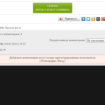
СКАЧАТЬ
БИТАЯ ССЫЛКА?
СООБЩИТЬ!
Поделиться…
еги:
Оружие gta sa
его комментариев
:
1
Порядок вывода комментариев:
33b
| 04.05.2014 | 19:15
(0)
Добавлять комментарии могут только зарегистрированные пользователи.
[
Регистрация
|
Вход
]