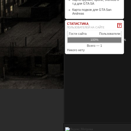
т.д для GTA SA
Карта подков для GTA San
Andreas
СТАТИСТИКА
ПОЛЬЗОВАТЕЛЕЙ НА САЙТЕ
Гости сайта
Пользователи
100%
0%
Всего — 1
Никого нету