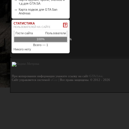
т.д для GTA SA
Карта подков для GTA San
Andreas
СТАТИСТИКА
ПОЛЬЗОВАТЕЛЕЙ НА САЙТЕ
Гости сайта
Пользователи
100%
0%
Всего — 1
Никого нету
При копировании информации укажите ссылку на сайт
GTA Live
.
Сайт управляется системой
uCoz
| Все права защищены. © 2012 - 2026