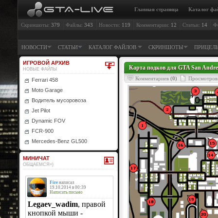
Главная страница
Каталог фа
Скриншоты:
379
Файлы:
343
Новости:
119
Комментарии:
12
Статьи:
14
Ф
НОВОСТИ
СТАТЬИ
КАТАЛОГ ФАЙЛОВ
СКРИНШОТЫ
ПРИЦЕЛ
ИГРОВОЙ АРХИВ
Карта подков для GTA San Andre
НОВЫЕ ФАЙЛЫ
Комментариев
(0)
Просмотров
Ferrari 458
Moto Garage
Водитель мусоровоза
Jet Pilot
Dynamic FOV
FCR-900
Mercedes-Benz GL500
МИНИЧАТ
ОБЩАЕМСЯ=)