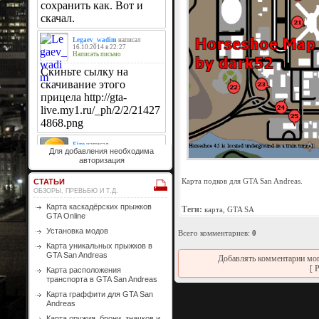
Для добавления необходима
авторизация
Карта подков для GTA San Andreas.
СТАТЬИ
ОБЗОРЫ, ПРЕВЬБЮ И Т.Д.
Карта каскадёрских прыжков
Теги:
карта
,
GTA SA
GTA Online
Установка модов
Всего комментариев
:
0
Карта уникальных прыжков в
GTA San Andreas
Добавлять комментарии мог
[
Р
Карта расположения
транспорта в GTA San Andreas
Карта граффити для GTA San
Andreas
Карта оружия, брони, значков и