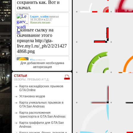
Для добавления необходима
авторизация
СТАТЬИ
ОБЗОРЫ, ПРЕВЬБЮ И Т.Д.
Карта каскадёрских прыжков
GTA Online
Установка модов
Карта уникальных прыжков в
GTA San Andreas
Карта расположения
транспорта в GTA San Andreas
Карта граффити для GTA San
Andreas
Карта оружия, брони, значков и