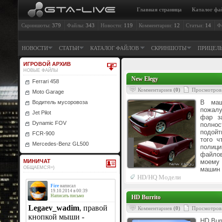
Главная страница
Каталог фа
Скриншоты:
379
Файлы:
343
Новости:
119
Комментарии:
12
Статьи:
14
Ф
НОВОСТИ
СТАТЬИ
КАТАЛОГ ФАЙЛОВ
СКРИНШОТЫ
ПРИЦЕЛ
ИГРОВОЙ АРХИВ
НОВЫЕ ФАЙЛЫ
New Elegy
Ferrari 458
Комментариев
(0)
Просмотров
Moto Garage
В маш
Водитель мусоровоза
пожалу
Jet Pilot
фар з
Dynamic FOV
полнос
подойт
FCR-900
того ч
Mercedes-Benz GL500
полици
файлов
МИНИЧАТ
моему 
ОБЩАЕМСЯ=)
машин 
HD/HQ Модели
HD Burrito
Комментариев
(0)
Просмотров
HD Bur