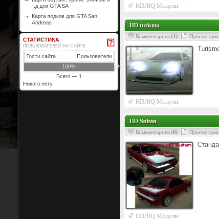
HD/HQ Модели
т.д для GTA SA
Карта подков для GTA San
Andreas
HD turismo
Комментариев
(1)
Просмотров
СТАТИСТИКА
ПОЛЬЗОВАТЕЛЕЙ НА САЙТЕ
Turism
Гости сайта
Пользователи
100%
0%
Всего — 1
Никого нету
HD/HQ Модели
HD Sultan
Комментариев
(0)
Просмотров
Станда
HD/HQ Модели