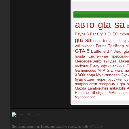
авто gta sa
CLEO скри
Payne 3
Far Cry 3
gta sa
скр
need for speed
Трейлер
volkswagen
Ferrari
M
GTA 5
Battlefield 4
Audi
gt
honda
Системные требован
Mercedes-Benz
выйдет
Maser
rockstar
Elegy
официальный
Г
Gamemodes MTA
Star wars
ма
Скр
XBOX
вода
Мультиплеер
бушующее море
русские су
подробности
программы gta s
Mazda
Lamborghini
mitsubihi
A
Porsche
Shotgun
MP5
snipe
мусоровоза
При копировании информации укажите ссылку на сайт
GTA Live
.