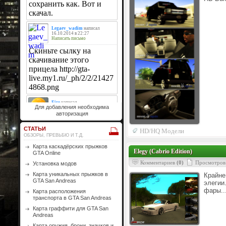
Для добавления необходима
авторизация
СТАТЬИ
HD/HQ Модели
ОБЗОРЫ, ПРЕВЬБЮ И Т.Д.
Карта каскадёрских прыжков
Elegy (Cabrio Edition)
GTA Online
Комментариев
(0)
Просмотров
Установка модов
Карта уникальных прыжков в
Крайне
GTA San Andreas
элегии
фары..
Карта расположения
транспорта в GTA San Andreas
Карта граффити для GTA San
Andreas
Карта оружия, брони, значков и