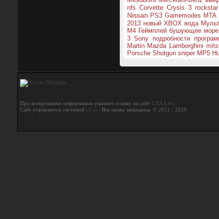
nfs
Corvette
Crysis 3
rockstar
Nissan
PS3
Gamemodes MTA
2013
новый
XBOX
вода
Мульт
M4
Геймплей
бушующее море
3
Sony
подробности
програм
Martin
Mazda
Lamborghini
mits
Porsche
Shotgun
sniper
MP5
Hu
При копировании информации укажите ссылку на сайт
GTA Live
.
Сайт управляется системой
uCoz
| Все права защищены. © 2012 - 2026