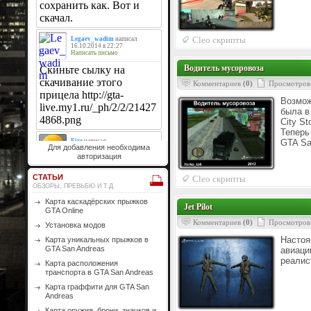
Cleo скрипты
Водитель мусоровоза
Комментариев
(0)
Просмотров
Возмо
была в 
City St
Теперь
GTA Sa
Для добавления необходима
авторизация
СТАТЬИ
Cleo скрипты
ОБЗОРЫ, ПРЕВЬБЮ И Т.Д.
Карта каскадёрских прыжков
Jet Pilot
GTA Online
Комментариев
(0)
Просмотров
Установка модов
Насто
Карта уникальных прыжков в
GTA San Andreas
авиаци
реалис
Карта расположения
транспорта в GTA San Andreas
Карта граффити для GTA San
Andreas
Карта оружия, брони, значков и