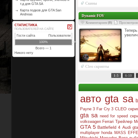
Скины
т.д для GTA SA
Карта подков для GTA San
Andreas
Dynamic FOV
Комментариев
(0)
Просмотров
СТАТИСТИКА
ПОЛЬЗОВАТЕЛЕЙ НА САЙТЕ
Теперь
увелич
Гости сайта
Пользователи
100%
0%
Всего — 1
Никого нету
Cleo скрипты
1-5
6-10
авто gta sa
CLEO скри
Payne 3
Far Cry 3
gta sa
скр
need for speed
Трейлер
volkswagen
Ferrari
Me
GTA 5
Battlefield 4
Audi
gt
multiplayer
honda
MASS EFF
Mitsubishi
Mercedes-Benz
вый