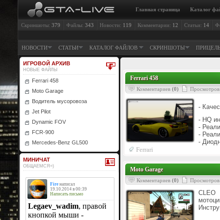
Главная страница
Каталог фа
Скриншоты:
379
Файлы:
343
Новости:
119
Комментарии:
12
Статьи:
14
Ф
НОВОСТИ
СТАТЬИ
КАТАЛОГ ФАЙЛОВ
СКРИНШОТЫ
ПРИЦЕЛ
ИГРОВОЙ АРХИВ
НОВЫЕ ФАЙЛЫ
Ferrari 458
Ferrari 458
Комментариев
(0)
Просмотров
Moto Garage
Водитель мусоровоза
- Каче
Jet Pilot
- HQ и
Dynamic FOV
- Реал
FCR-900
- Реал
- Диод
Mercedes-Benz GL500
Ferrari
МИНИЧАТ
ОБЩАЕМСЯ=)
Moto Garage
Комментариев
(0)
Просмотров
CLEO 
мотоци
Инстру