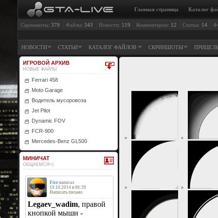
Главная страница
Каталог фа
Скриншоты:
379
Файлы:
343
Новости:
119
Комментарии:
12
Статьи:
14
Ф
НОВОСТИ
СТАТЬИ
КАТАЛОГ ФАЙЛОВ
СКРИНШОТЫ
ПРИЦЕЛ
ИГРОВОЙ АРХИВ
НОВЫЕ ФАЙЛЫ
Ferrari 458
Moto Garage
Водитель мусоровоза
Jet Pilot
Dynamic FOV
FCR-900
Mercedes-Benz GL500
МИНИЧАТ
ОБЩАЕМСЯ=)