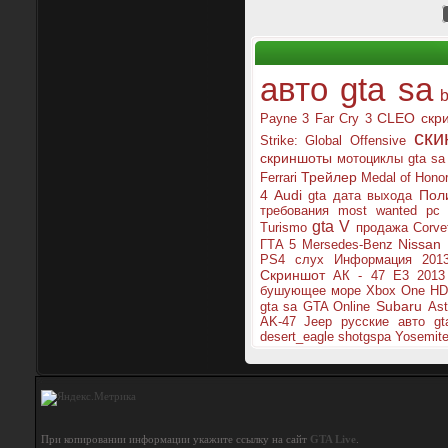
авто gta sa
CLEO скр
Payne 3
Far Cry 3
ски
Strike: Global Offensive
скриншоты
мотоциклы gta sa
Трейлер
Ferrari
Medal of Honor
4
Audi
Пол
gta
дата выхода
требования
most wanted
pc
gta V
Turismo
продажа
Corve
Nissan
ГТА 5
Mersedes-Benz
PS4
слух
Информация
201
Скриншот
АК - 47
E3 2013
бушующее море
Xbox One
HD
Subaru
gta sa
GTA Online
Ast
AK-47
Jeep
русские авто gt
desert_eagle
shotgspa
Yosemit
При копировании информации укажите ссылку на сайт
GTA Live
.