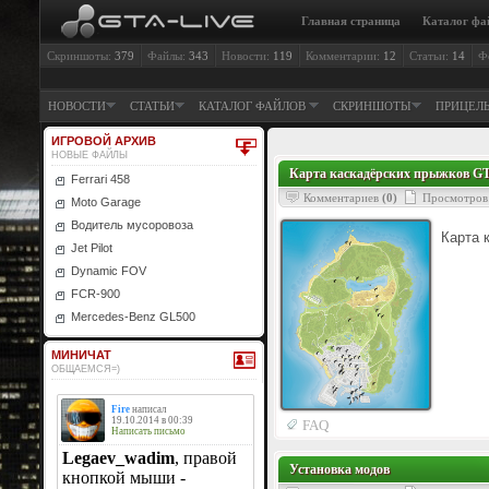
Главная страница
Каталог фа
Скриншоты:
379
Файлы:
343
Новости:
119
Комментарии:
12
Статьи:
14
Ф
НОВОСТИ
СТАТЬИ
КАТАЛОГ ФАЙЛОВ
СКРИНШОТЫ
ПРИЦЕЛ
ИГРОВОЙ АРХИВ
НОВЫЕ ФАЙЛЫ
Карта каскадёрских прыжков GT
Ferrari 458
Комментариев
(0)
Просмотров
Moto Garage
Водитель мусоровоза
Карта 
Jet Pilot
Dynamic FOV
FCR-900
Mercedes-Benz GL500
МИНИЧАТ
ОБЩАЕМСЯ=)
FAQ
Установка модов