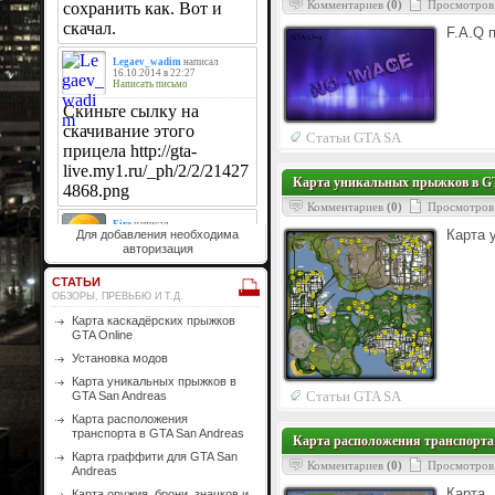
Комментариев
(0)
Просмотров
F.A.Q 
Статьи GTA SA
Карта уникальных прыжков в GT
Комментариев
(0)
Просмотров
Карта 
Для добавления необходима
авторизация
СТАТЬИ
ОБЗОРЫ, ПРЕВЬБЮ И Т.Д.
Карта каскадёрских прыжков
GTA Online
Установка модов
Карта уникальных прыжков в
Статьи GTA SA
GTA San Andreas
Карта расположения
транспорта в GTA San Andreas
Карта расположения транспорта 
Карта граффити для GTA San
Комментариев
(0)
Просмотров
Andreas
Карта
Карта оружия, брони, значков и