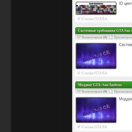
ID цве
Статьи GTA SA
Системные требования GTA San 
Комментариев
(0)
Просмотров
Систем
Статьи GTA SA
Моддинг GTA: San Andreas
Комментариев
(0)
Просмотров
Моддин
Статьи GTA SA