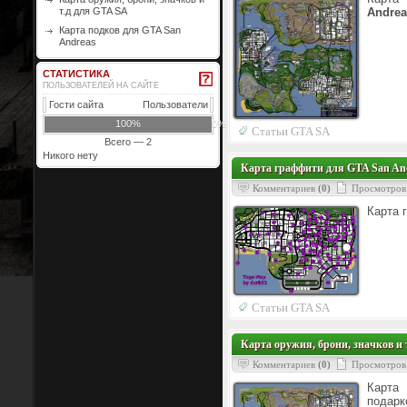
т.д для GTA SA
Andrea
Карта подков для GTA San
Andreas
СТАТИСТИКА
ПОЛЬЗОВАТЕЛЕЙ НА САЙТЕ
Гости сайта
Пользователи
100%
0%
Статьи GTA SA
Всего — 2
Никого нету
Карта граффити для GTA San An
Комментариев
(0)
Просмотров
Карта 
Статьи GTA SA
Карта оружия, брони, значков и 
Комментариев
(0)
Просмотров
Карта
подарк