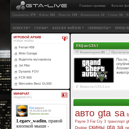
Главная страница
Каталог фа
Скриншоты:
379
Файлы:
343
Новости:
119
Комментарии:
12
Статьи:
14
Ф
НОВОСТИ
СТАТЬИ
КАТАЛОГ ФАЙЛОВ
СКРИНШОТЫ
ПРИЦЕЛ
ИГРОВОЙ АРХИВ
НОВЫЕ ФАЙЛЫ
FAQ по GTA 5
Ferrari 458
Комментариев
(0)
Просмотров
Moto Garage
После 
Водитель мусоровоза
опубли
Jet Pilot
Answe
Dynamic FOV
животр
FCR-900
Mercedes-Benz GL500
Новости GTA-Live
МИНИЧАТ
ОБЩАЕМСЯ=)
авто gta sa
Payne 3
Far Cry 3
транспорт g
скины gta sa
Dodge
ne