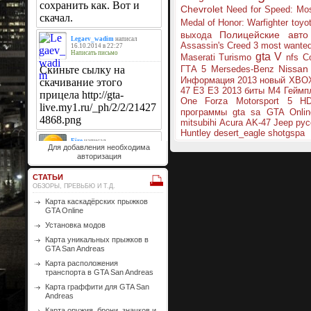
Chevrolet
Need for Speed: Mo
Medal of Honor: Warfighter
toyo
Полицейские авто
выхода
Assassin's Creed 3
most wante
gta V
Maserati
Turismo
nfs
Co
Nissan
ГТА 5
Mersedes-Benz
Информация
2013
новый
XBO
47
E3
E3 2013
биты
M4
Геймп
One
Forza Motorsport 5
H
программы gta sa
GTA Onlin
mitsubihi
Acura
AK-47
Jeep
рус
Huntley
desert_eagle
shotgspa
Для добавления необходима
авторизация
СТАТЬИ
ОБЗОРЫ, ПРЕВЬБЮ И Т.Д.
Карта каскадёрских прыжков
GTA Online
Установка модов
Карта уникальных прыжков в
GTA San Andreas
Карта расположения
транспорта в GTA San Andreas
Карта граффити для GTA San
Andreas
Карта оружия, брони, значков и