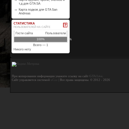
т.д для GTA SA
Карта подков для GTA San
Andreas
СТАТИСТИКА
ПОЛЬЗОВАТЕЛЕЙ НА САЙТЕ
Гости сайта
Пользователи
100%
0%
Всего — 1
Никого нету
При копировании информации укажите ссылку на сайт
GTA Live
.
Сайт управляется системой
uCoz
| Все права защищены. © 2012 - 2026